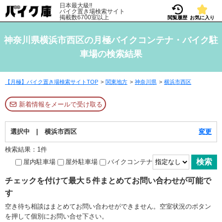
日本最大級!!
バイク置き場検索サイト
掲載数6700室以上
閲覧履歴
お気に入り
神奈川県横浜市西区の月極バイクコンテナ・バイク駐
車場の検索結果
【月極】バイク置き場検索サイトTOP
関東地方
神奈川県
横浜市西区
新着情報をメールで受け取る
選択中 | 横浜市西区
変更
検索結果：1件
屋内駐車場
屋外駐車場
バイクコンテナ
チェックを付けて最大５件まとめてお問い合わせが可能で
す
空き待ち相談はまとめてお問い合わせができません。空室状況のボタン
を押して個別にお問い合せ下さい。