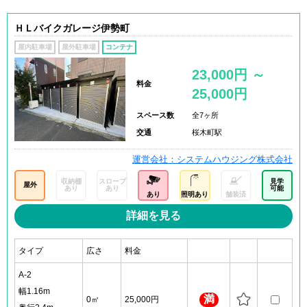
ＨＬバイクガレージ伊勢町
屋内駐車場
屋外駐車場
コンテナ
23,000円 ～
料金
25,000円
スペース数
全7ヶ所
交通
桜木町駅
運営会社：システムハウジング株式会社
収納棚
スロープ
見学
屋外
あり
あり
可能
あり
照明あり
舗装済
詳細を見る
タイプ
広さ
料金
A-2
幅1.16m
満
0㎡
25,000円