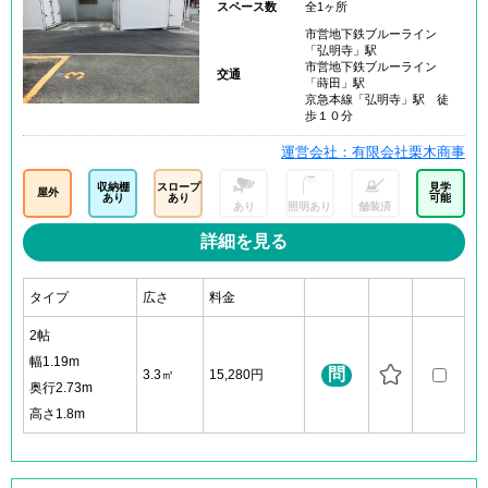
スペース数
全1ヶ所
市営地下鉄ブルーライン
「弘明寺」駅
市営地下鉄ブルーライン
交通
「蒔田」駅
京急本線「弘明寺」駅 徒
歩１０分
運営会社：有限会社栗木商事
収納棚
スロープ
見学
屋外
あり
あり
可能
あり
照明あり
舗装済
詳細を見る
タイプ
広さ
料金
2帖
幅1.19m
問
3.3㎡
15,280円
奥行2.73m
高さ1.8m