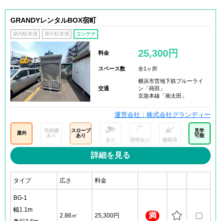
GRANDYレンタルBOX宿町
屋内駐車場
屋外駐車場
コンテナ
25,300円
料金
スペース数
全1ヶ所
横浜市営地下鉄ブルーライ
交通
ン「蒔田」
京急本線「南太田」
運営会社：株式会社グランディー
収納棚
スロープ
見学
屋外
あり
あり
可能
あり
照明あり
舗装済
詳細を見る
タイプ
広さ
料金
BG-1
幅1.1m
満
2.86㎡
25,300円