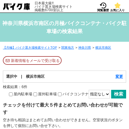
日本最大級!!
バイク置き場検索サイト
掲載数6700室以上
閲覧履歴
お気に入り
神奈川県横浜市南区の月極バイクコンテナ・バイク駐
車場の検索結果
【月極】バイク置き場検索サイトTOP
関東地方
神奈川県
横浜市南区
新着情報をメールで受け取る
選択中 | 横浜市南区
変更
検索結果：6件
屋内駐車場
屋外駐車場
バイクコンテナ
チェックを付けて最大５件まとめてお問い合わせが可能で
す
空き待ち相談はまとめてお問い合わせができません。空室状況のボタン
を押して個別にお問い合せ下さい。