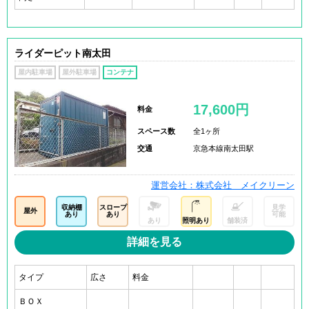
ライダーピット南太田
屋内駐車場
屋外駐車場
コンテナ
17,600円
料金
スペース数
全1ヶ所
交通
京急本線南太田駅
運営会社：株式会社 メイクリーン
収納棚
スロープ
見学
屋外
あり
あり
可能
あり
照明あり
舗装済
詳細を見る
タイプ
広さ
料金
ＢＯＸ