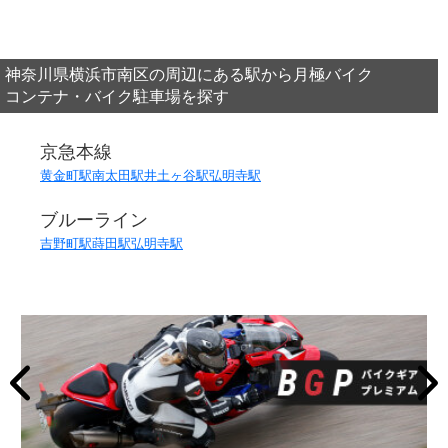
神奈川県横浜市南区の周辺にある駅から月極バイク
コンテナ・バイク駐車場を探す
京急本線
黄金町駅
南太田駅
井土ヶ谷駅
弘明寺駅
ブルーライン
吉野町駅
蒔田駅
弘明寺駅