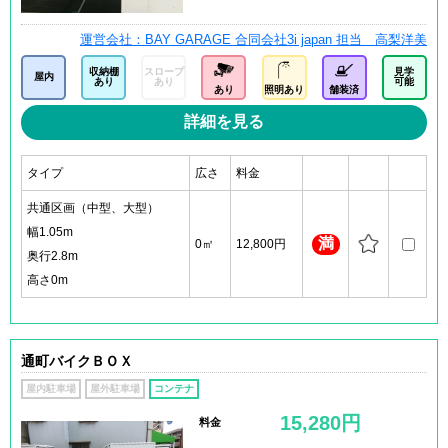
運営会社：BAY GARAGE 合同会社3i japan 担当 高梨洋美
収納棚
スロープ
見学
屋内
あり
あり
可能
あり
照明あり
舗装済
詳細を見る
タイプ
広さ
料金
共通区画（中型、大型）
幅1.05m
満
0㎡
12,800円
奥行2.8m
高さ0m
通町バイクＢＯＸ
屋内駐車場
屋外駐車場
コンテナ
15,280円
料金