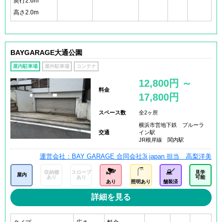
奥行2.6m
高さ2.0m
BAYGARAGE大通公園
屋内駐車場
屋外駐車場
コンテナ
12,800円 ～
料金
17,800円
スペース数
全2ヶ所
横浜市営地下鉄 ブルーラ
交通
イン駅
JR根岸線 関内駅
運営会社：BAY GARAGE 合同会社3i japan 担当 高梨洋美
収納棚
スロープ
見学
屋内
あり
あり
可能
あり
照明あり
舗装済
詳細を見る