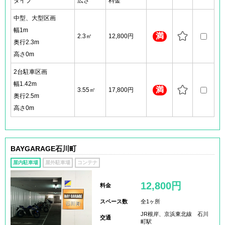
タイプ
広さ
料金
中型、大型区画
幅1m
満
2.3㎡
12,800円
奥行2.3m
高さ0m
2台駐車区画
幅1.42m
満
3.55㎡
17,800円
奥行2.5m
高さ0m
BAYGARAGE石川町
屋内駐車場
屋外駐車場
コンテナ
12,800円
料金
スペース数
全1ヶ所
JR根岸、京浜東北線 石川
交通
町駅