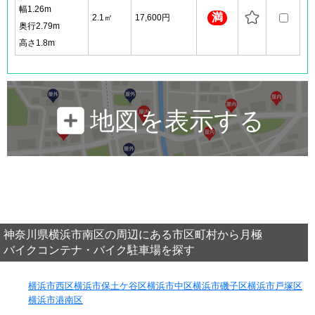
幅1.26m
満
2.1㎡
17,600円
奥行2.79m
高さ1.8m
地図を表示する
神奈川県横浜市南区の周辺にある市区町村から月極
バイクコンテナ・バイク駐車場を探す
横浜市西区
横浜市保土ケ谷区
横浜市中区
横浜市磯子区
横浜市戸塚区
横浜市港南区