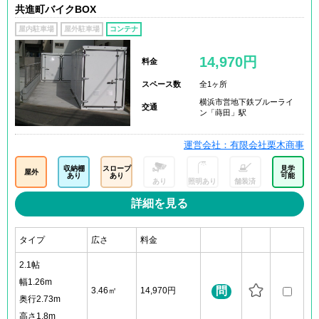
共進町バイクBOX
屋内駐車場
屋外駐車場
コンテナ
14,970円
料金
スペース数
全1ヶ所
横浜市営地下鉄ブルーライ
交通
ン「蒔田」駅
運営会社：有限会社栗木商事
収納棚
スロープ
見学
屋外
あり
あり
可能
あり
照明あり
舗装済
詳細を見る
タイプ
広さ
料金
2.1帖
幅1.26m
問
3.46㎡
14,970円
奥行2.73m
高さ1.8m