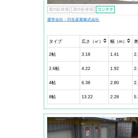
屋内駐車場
屋外駐車場
コンテナ
運営会社：日生産業株式会社
タイプ
広さ（㎡）
幅（m）
2帖
3.18
1.41
2
2.6帖
4.22
1.92
2
4帖
6.38
2.80
2
8帖
13.22
2.28
5