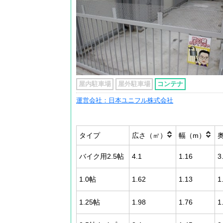
屋内駐車場
屋外駐車場
コンテナ
運営会社：日本ユニフル株式会社
タイプ
広さ（㎡）
幅（m）
バイク用2.5帖
4.1
1.16
3
1.0帖
1.62
1.13
1
1.25帖
1.98
1.76
1