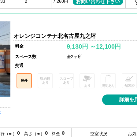
お問い合わせ下さい
.33
2
7,260円
オレンジコンテナ北名古屋九之坪
9,130円 ～12,100円
料金
スペース数
全2ヶ所
交通
収納棚
スロープ
屋外
あり
あり
あり
照明あり
舗装済
詳細を
社
奥行（m）
高さ（m）
料金
空室状況
お気