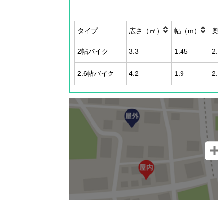
タイプ
広さ（㎡）
幅（m）
2帖バイク
3.3
1.45
2
2.6帖バイク
4.2
1.9
2