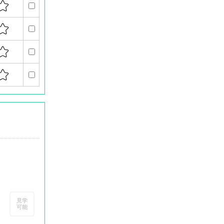
」
見学
可能