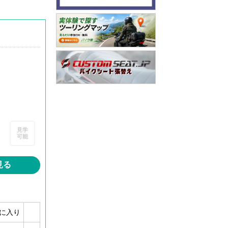
見学
可能
見る
に入り