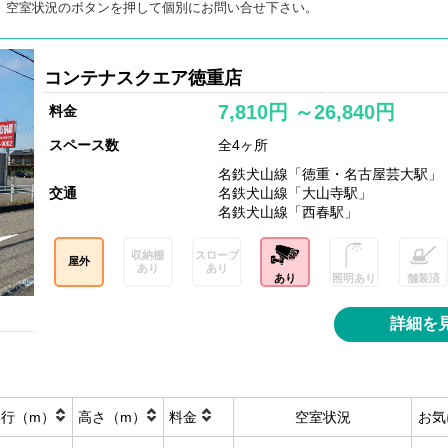
。空室状況のボタンを押して個別にお問い合せ下さい。
コンテナスクエア徳重店
7,810円 ～26,840円
料金
スペース数
全4ヶ所
名鉄犬山線「徳重・名古屋芸大駅」
交通
名鉄犬山線「大山寺駅」
名鉄犬山線「西春駅」
収納棚
スロープ
屋外
あり
あり
あり
照明あり
舗装済
詳細を
奥行（m）
高さ（m）
料金
空室状況
お気