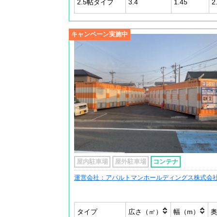
2.5帖タイプ
3.4
1.45
2
キャンペーン実施中
屋内駐車場
屋外駐車場
コンテナ
運営会社：アパルトマンホールディングス株式会
タイプ
広さ（㎡）
幅（m）