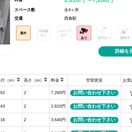
2,810円 ～7,260円
スペース数
全4ヶ所
交通
西春駅
収納棚
スロープ
屋外
あり
あり
あり
照明あり
舗装済
詳細を
奥行（m）
高さ（m）
料金
空室状況
お気
お問い合わせ下さい
.52
2
7,260円
お問い合わせ下さい
.43
2
2,810円
お問い合わせ下さい
.16
2
3,640円