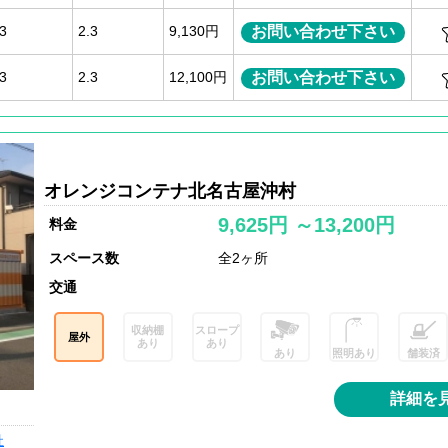
お問い合わせ下さい
.3
2.3
9,130円
お問い合わせ下さい
.3
2.3
12,100円
オレンジコンテナ北名古屋沖村
9,625円 ～13,200円
料金
スペース数
全2ヶ所
交通
収納棚
スロープ
屋外
あり
あり
あり
照明あり
舗装済
詳細を
社