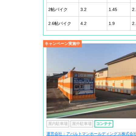
2帖バイク
3.2
1.45
2
2.6帖バイク
4.2
1.9
2
キャンペーン実施中
屋内駐車場
屋外駐車場
コンテナ
運営会社：アパルトマンホールディングス株式会