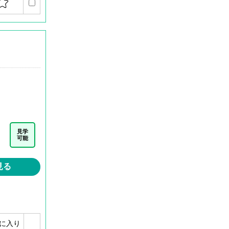
見学
可能
見る
に入り