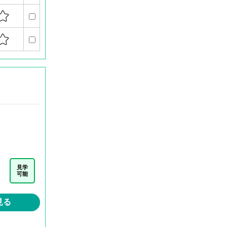
見学
可能
見る