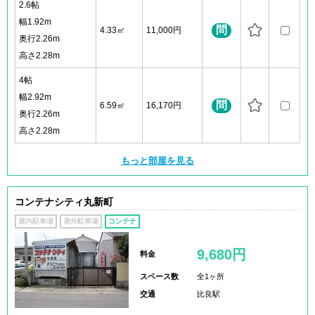
2.6帖
幅1.92m
問
4.33㎡
11,000円
奥行2.26m
高さ2.28m
4帖
幅2.92m
問
6.59㎡
16,170円
奥行2.26m
高さ2.28m
もっと部屋を見る
コンテナシティ丸新町
屋内駐車場
屋外駐車場
コンテナ
9,680円
料金
スペース数
全1ヶ所
交通
比良駅