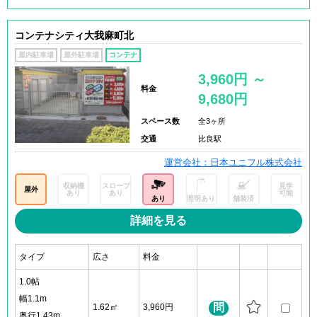
コンテナシティ大我麻町北
屋内駐車場
屋外駐車場
コンテナ
3,960円 ～
料金
9,680円
スペース数
全3ヶ所
交通
比良駅
運営会社：日本ユニフル株式会社
収納棚
スロープ
見学
屋外
あり
あり
可能
あり
照明あり
舗装済
詳細を見る
タイプ
広さ
料金
1.0帖
幅1.1m
問
1.62㎡
3,960円
奥行1.43m