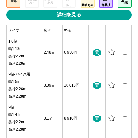
屋外
あり
あり
可能
あり
照明あり
舗装済
詳細を見る
タイプ
広さ
料金
1.6帖
幅1.13m
問
2.48㎡
6,930円
奥行2.2m
高さ2.28m
2帖-バイク用
幅1.5m
問
3.39㎡
10,010円
奥行2.26m
高さ2.28m
2帖
幅1.41m
問
3.1㎡
8,910円
奥行2.2m
高さ2.28m