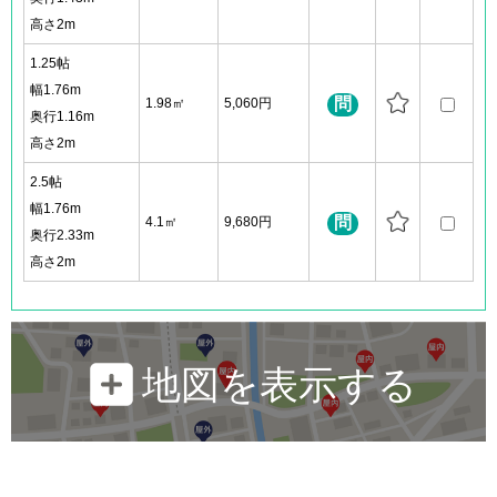
高さ2m
1.25帖
幅1.76m
問
1.98㎡
5,060円
奥行1.16m
高さ2m
2.5帖
幅1.76m
問
4.1㎡
9,680円
奥行2.33m
高さ2m
地図を表示する