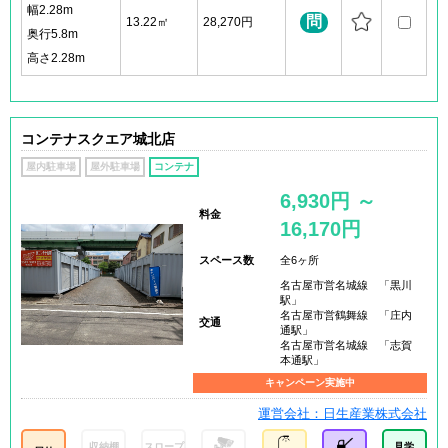
幅2.28m
問
13.22㎡
28,270円
奥行5.8m
高さ2.28m
コンテナスクエア城北店
屋内駐車場
屋外駐車場
コンテナ
6,930円 ～
料金
16,170円
スペース数
全6ヶ所
名古屋市営名城線 「黒川
駅」
名古屋市営鶴舞線 「庄内
交通
通駅」
名古屋市営名城線 「志賀
本通駅」
キャンペーン実施中
運営会社：日生産業株式会社
収納棚
スロープ
見学