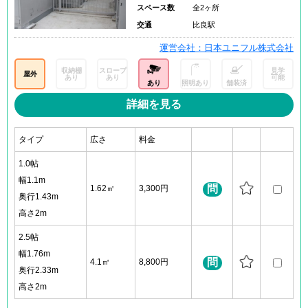
スペース数
全2ヶ所
交通
比良駅
運営会社：日本ユニフル株式会社
収納棚
スロープ
見学
屋外
あり
あり
可能
あり
照明あり
舗装済
詳細を見る
タイプ
広さ
料金
1.0帖
幅1.1m
問
1.62㎡
3,300円
奥行1.43m
高さ2m
2.5帖
幅1.76m
問
4.1㎡
8,800円
奥行2.33m
高さ2m