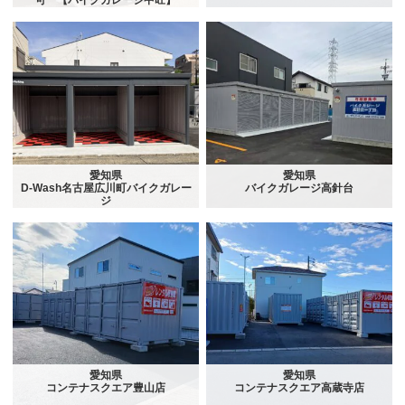
可 【バイクガレージ中旺】
愛知県
愛知県
D-Wash名古屋広川町バイクガレー
バイクガレージ高針台
ジ
愛知県
愛知県
コンテナスクエア豊山店
コンテナスクエア高蔵寺店