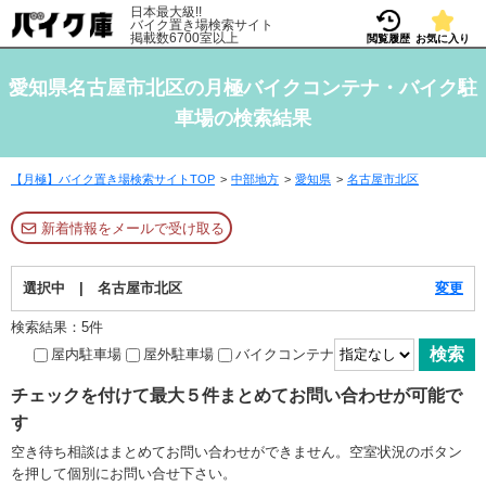
日本最大級!!
バイク置き場検索サイト
掲載数6700室以上
閲覧履歴
お気に入り
愛知県名古屋市北区の月極バイクコンテナ・バイク駐
車場の検索結果
【月極】バイク置き場検索サイトTOP
中部地方
愛知県
名古屋市北区
新着情報をメールで受け取る
選択中 | 名古屋市北区
変更
検索結果：5件
屋内駐車場
屋外駐車場
バイクコンテナ
チェックを付けて最大５件まとめてお問い合わせが可能で
す
空き待ち相談はまとめてお問い合わせができません。空室状況のボタン
を押して個別にお問い合せ下さい。