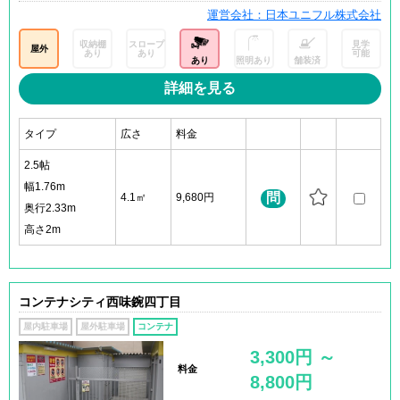
運営会社：日本ユニフル株式会社
収納棚
スロープ
見学
屋外
あり
あり
可能
あり
照明あり
舗装済
詳細を見る
タイプ
広さ
料金
2.5帖
幅1.76m
問
4.1㎡
9,680円
奥行2.33m
高さ2m
コンテナシティ西味鋺四丁目
屋内駐車場
屋外駐車場
コンテナ
3,300円 ～
料金
8,800円