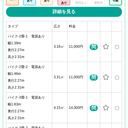
あり
あり
可能
あり
照明あり
舗装済
詳細を見る
タイプ
広さ
料金
バイク-2畳-1 電源あり
幅1.39m
問
3.16㎡
11,000円
奥行2.27m
高さ2.31m
バイク-2畳-2 電源あり
幅1.46m
問
3.31㎡
11,000円
奥行2.27m
高さ2.31m
バイク-3畳-1 電源あり
幅1.83m
問
4.15㎡
14,300円
奥行2.27m
高さ2.31m