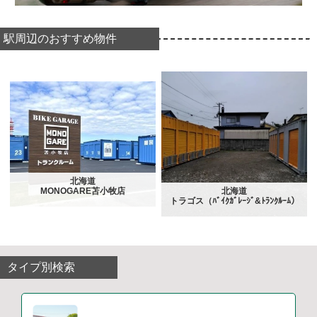
駅周辺のおすすめ物件
北海道
MONOGARE苫小牧店
北海道
トラゴス（ﾊﾞｲｸｶﾞﾚｰｼﾞ&ﾄﾗﾝｸﾙｰﾑ）
タイプ別検索