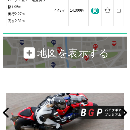
バイク-3畳-2 電源あり
幅1.95m
問
4.43㎡
14,300円
奥行2.27m
高さ2.31m
地図を表示する