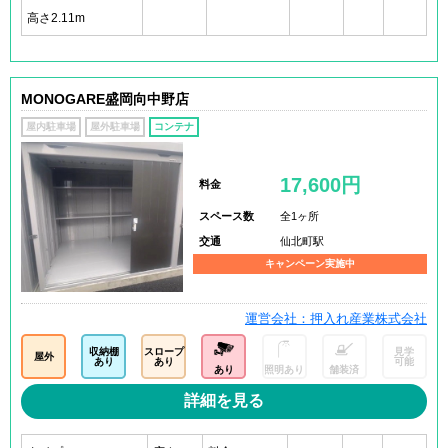
高さ2.11m
MONOGARE盛岡向中野店
屋内駐車場
屋外駐車場
コンテナ
17,600円
料金
スペース数
全1ヶ所
交通
仙北町駅
キャンペーン実施中
運営会社：押入れ産業株式会社
収納棚
スロープ
見学
屋外
あり
あり
可能
あり
照明あり
舗装済
詳細を見る