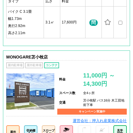
タイプ
広さ
料金
バイク C 3.1畳
幅1.73m
問
3.1㎡
17,600円
奥行2.92m
高さ2.11m
MONOGARE苫小牧店
屋内駐車場
屋外駐車場
コンテナ
11,000円 ～
料金
14,300円
スペース数
全4ヶ所
苫小牧駅 バス16分 木工団地
交通
前下車
キャンペーン実施中
運営会社：押入れ産業株式会社
収納棚
スロープ
見学
屋外