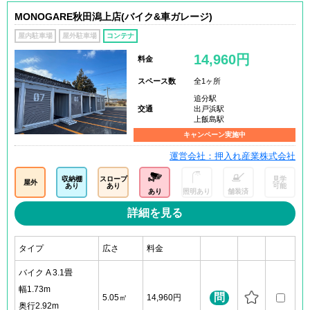
MONOGARE秋田潟上店(バイク&車ガレージ)
屋内駐車場
屋外駐車場
コンテナ
14,960円
料金
スペース数
全1ヶ所
追分駅
交通
出戸浜駅
上飯島駅
キャンペーン実施中
運営会社：押入れ産業株式会社
収納棚
スロープ
見学
屋外
あり
あり
可能
あり
照明あり
舗装済
詳細を見る
タイプ
広さ
料金
バイク A 3.1畳
幅1.73m
問
5.05㎡
14,960円
奥行2.92m