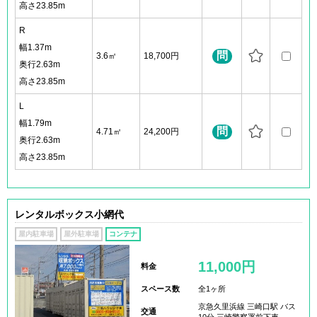
高さ23.85m
R
幅1.37m
問
3.6㎡
18,700円
奥行2.63m
高さ23.85m
L
幅1.79m
問
4.71㎡
24,200円
奥行2.63m
高さ23.85m
レンタルボックス小網代
屋内駐車場
屋外駐車場
コンテナ
11,000円
料金
スペース数
全1ヶ所
京急久里浜線 三崎口駅 バス
交通