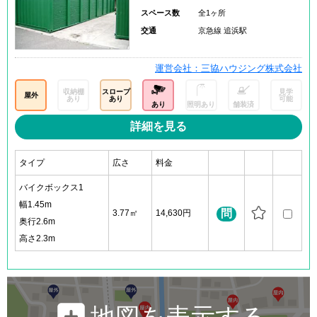
スペース数
全1ヶ所
交通
京急線 追浜駅
運営会社：三協ハウジング株式会社
収納棚
スロープ
見学
屋外
あり
あり
可能
あり
照明あり
舗装済
詳細を見る
タイプ
広さ
料金
バイクボックス1
幅1.45m
問
3.77㎡
14,630円
奥行2.6m
高さ2.3m
地図を表示する