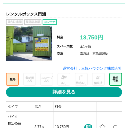
レンタルボックス田浦
屋内駐車場
屋外駐車場
コンテナ
13,750円
料金
スペース数
全1ヶ所
交通
京急線 京急田浦駅
運営会社：三協ハウジング株式会社
収納棚
スロープ
見学
屋外
あり
あり
可能
あり
照明あり
舗装済
詳細を見る
タイプ
広さ
料金
バイク
幅1.45m
問
3.77㎡
13,750円