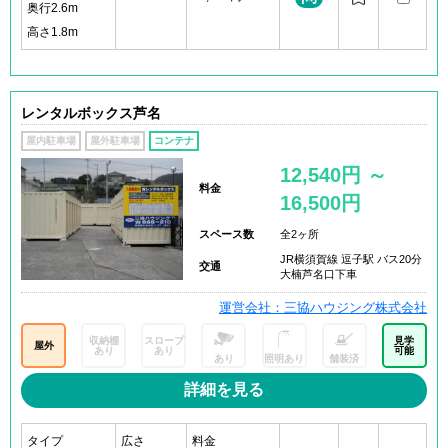
奥行2.6m
高さ1.8m
レンタルボックス芦名
屋内駐車場
屋外駐車場
コンテナ
12,540円 ～
料金
16,500円
スペース数
全2ヶ所
JR横須賀線 逗子駅 バス20分
交通
大楠芦名口下車
運営会社：三協ハウジング株式会社
収納棚
スロープ
見学
屋外
あり
あり
可能
あり
照明あり
舗装済
詳細を見る
タイプ
広さ
料金