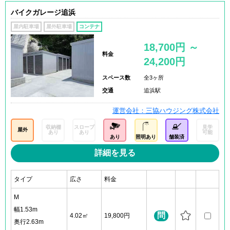
バイクガレージ追浜
屋内駐車場
屋外駐車場
コンテナ
18,700円 ～
料金
24,200円
スペース数
全3ヶ所
交通
追浜駅
運営会社：三協ハウジング株式会社
収納棚
スロープ
見学
屋外
あり
あり
可能
あり
照明あり
舗装済
詳細を見る
タイプ
広さ
料金
M
幅1.53m
問
4.02㎡
19,800円
奥行2.63m