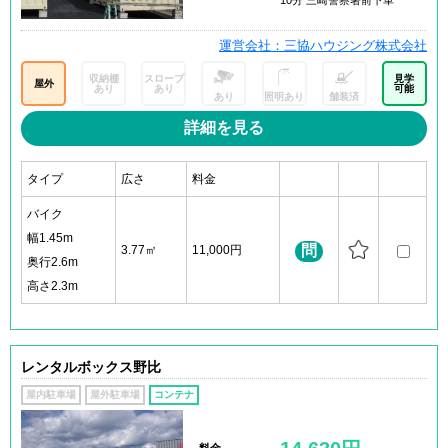
10分 三崎警察署前下車
運営会社：三協ハウジング株式会社
収納棚
スロープ
見学
屋外
あり
あり
可能
あり
照明あり
舗装済
詳細を見る
タイプ
広さ
料金
バイク
幅1.45m
問
3.77㎡
11,000円
奥行2.6m
高さ2.3m
レンタルボックス野比
屋内駐車場
屋外駐車場
コンテナ