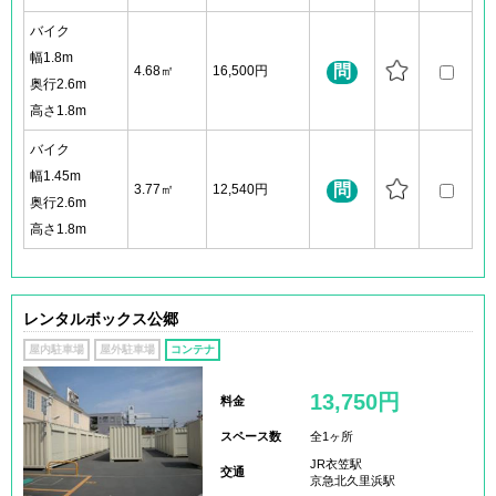
バイク
幅1.8m
問
4.68㎡
16,500円
奥行2.6m
高さ1.8m
バイク
幅1.45m
問
3.77㎡
12,540円
奥行2.6m
高さ1.8m
レンタルボックス公郷
屋内駐車場
屋外駐車場
コンテナ
13,750円
料金
スペース数
全1ヶ所
JR衣笠駅
交通
京急北久里浜駅