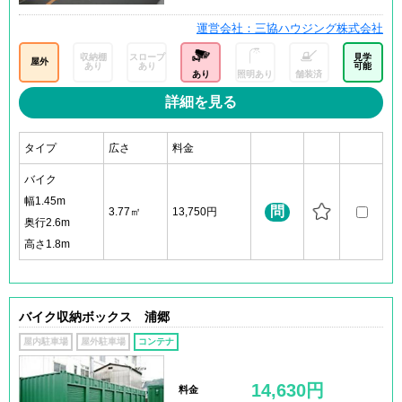
運営会社：三協ハウジング株式会社
収納棚
スロープ
見学
屋外
あり
あり
可能
あり
照明あり
舗装済
詳細を見る
タイプ
広さ
料金
バイク
幅1.45m
問
3.77㎡
13,750円
奥行2.6m
高さ1.8m
バイク収納ボックス 浦郷
屋内駐車場
屋外駐車場
コンテナ
14,630円
料金