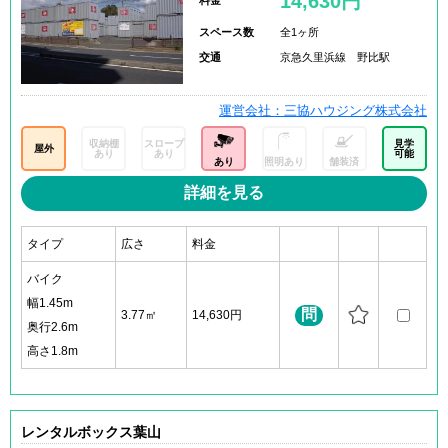
14,630円
料金
スペース数
全1ヶ所
交通
京急久里浜線 野比駅
運営会社：三協ハウジング株式会社
収納棚
スロープ
見学
屋外
あり
あり
可能
あり
照明あり
舗装済
詳細を見る
タイプ
広さ
料金
バイク
幅1.45m
問
3.77㎡
14,630円
奥行2.6m
高さ1.8m
レンタルボックス葉山