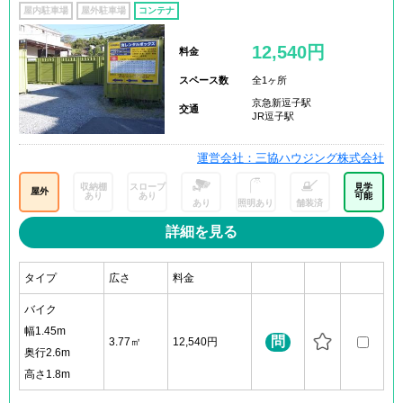
屋内駐車場
屋外駐車場
コンテナ
12,540円
料金
スペース数
全1ヶ所
京急新逗子駅
交通
JR逗子駅
運営会社：三協ハウジング株式会社
収納棚
スロープ
見学
屋外
あり
あり
可能
あり
照明あり
舗装済
詳細を見る
タイプ
広さ
料金
バイク
幅1.45m
問
3.77㎡
12,540円
奥行2.6m
高さ1.8m