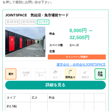
を押して個別にお問い合せ下さい。
JOINTSPACE 気仙沼・魚市場前ヤード
屋内駐車場
屋外駐車場
コンテナ
8,000円 ～
料金
32,500円
スペース数
全4ヶ所
交通
キャンペーン実施中
運営会社：合同会社JOINTSPACE
収納棚
スロープ
見学
屋外
あり
あり
可能
あり
照明あり
舗装済
詳細を見る
タイプ
広さ
料金
約1.5帖