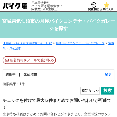
日本最大級!!
バイク置き場検索サイト
掲載数6700室以上
閲覧履歴
お気に入り
宮城県気仙沼市の月極バイクコンテナ・バイクガレー
ジを探す
【月極】バイク置き場検索サイトTOP
月極バイクコンテナ・バイクガレージ
宮城
県
気仙沼市
新着情報をメールで受け取る
選択中 | 気仙沼市
変更
検索結果：1件
チェックを付けて最大５件まとめてお問い合わせが可能で
す
空き待ち相談はまとめてお問い合わせができません。空室状況のボタン