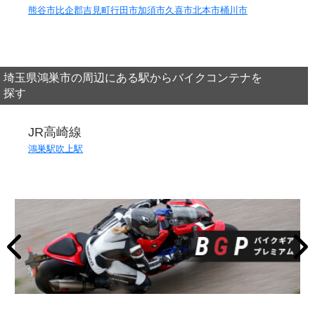
熊谷市
比企郡吉見町
行田市
加須市
久喜市
北本市
桶川市
埼玉県鴻巣市の周辺にある駅からバイクコンテナを
探す
JR高崎線
鴻巣駅
吹上駅