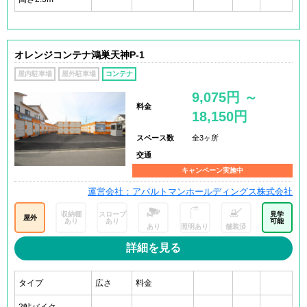
オレンジコンテナ鴻巣天神P-1
屋内駐車場
屋外駐車場
コンテナ
9,075円 ～
料金
18,150円
スペース数
全3ヶ所
交通
キャンペーン実施中
運営会社：アパルトマンホールディングス株式会社
収納棚
スロープ
見学
屋外
あり
あり
可能
あり
照明あり
舗装済
詳細を見る
タイプ
広さ
料金