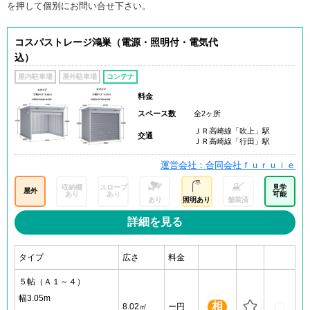
を押して個別にお問い合せ下さい。
コスパストレージ鴻巣（電源・照明付・電気代
込）
屋内駐車場
屋外駐車場
コンテナ
料金
スペース数
全2ヶ所
ＪＲ高崎線「吹上」駅
交通
ＪＲ高崎線「行田」駅
運営会社：合同会社ｆｕｒｕｉｅ
収納棚
スロープ
見学
屋外
あり
あり
可能
あり
照明あり
舗装済
詳細を見る
タイプ
広さ
料金
５帖（Ａ１～４）
幅3.05m
相
8.02㎡
ー円