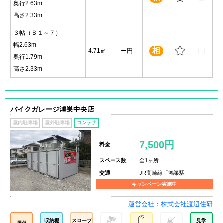
奥行2.63m
高さ2.33m
３帖（Ｂ１～７）
幅2.63m
相
4.71㎡
ー円
奥行1.79m
高さ2.33m
バイクガレージ鴻巣中央店
屋内駐車場
屋外駐車場
コンテナ
7,500円
料金
スペース数
全1ヶ所
交通
JR高崎線「鴻巣駅」
キャンペーン実施中
運営会社：株式会社渡辺住研
収納棚
スロープ
見学
屋外