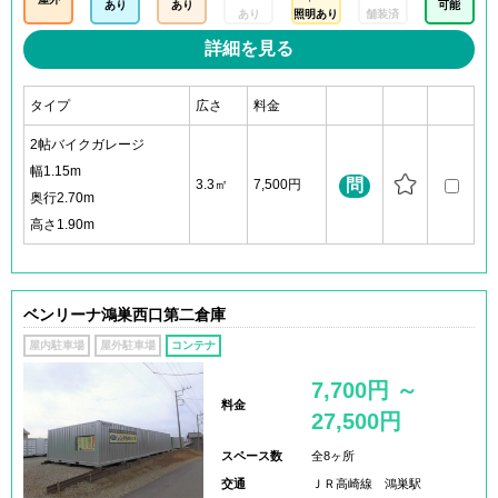
あり
あり
可能
あり
照明あり
舗装済
詳細を見る
タイプ
広さ
料金
2帖バイクガレージ
幅1.15m
問
3.3㎡
7,500円
奥行2.70m
高さ1.90m
ベンリーナ鴻巣西口第二倉庫
屋内駐車場
屋外駐車場
コンテナ
7,700円 ～
料金
27,500円
スペース数
全8ヶ所
交通
ＪＲ高崎線 鴻巣駅