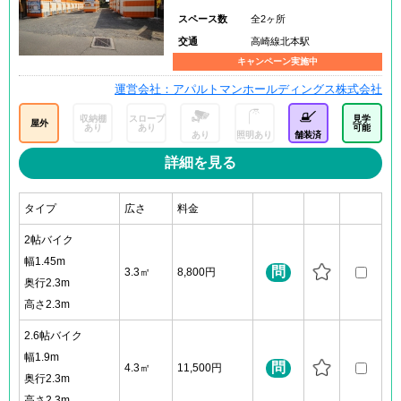
スペース数
全2ヶ所
交通
高崎線北本駅
キャンペーン実施中
運営会社：アパルトマンホールディングス株式会社
収納棚
スロープ
見学
屋外
あり
あり
可能
あり
照明あり
舗装済
詳細を見る
タイプ
広さ
料金
2帖バイク
幅1.45m
問
3.3㎡
8,800円
奥行2.3m
高さ2.3m
2.6帖バイク
幅1.9m
問
4.3㎡
11,500円
奥行2.3m
高さ2.3m