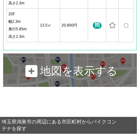
高さ2.3m
20F
幅2.3m
問
13.5㎡
20,900円
奥行5.85m
高さ2.3m
地図を表示する
埼玉県鴻巣市の周辺にある市区町村からバイクコン
テナを探す