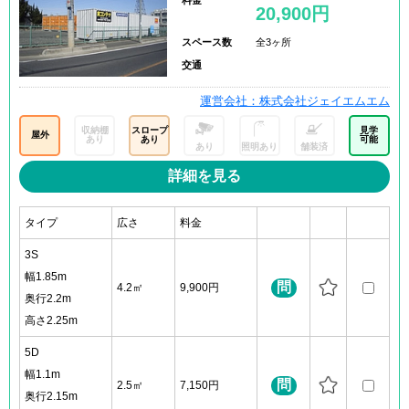
20,900円
スペース数
全3ヶ所
交通
運営会社：株式会社ジェイエムエム
収納棚
スロープ
見学
屋外
あり
あり
可能
あり
照明あり
舗装済
詳細を見る
タイプ
広さ
料金
3S
幅1.85m
問
4.2㎡
9,900円
奥行2.2m
高さ2.25m
5D
幅1.1m
問
2.5㎡
7,150円
奥行2.15m