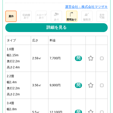
運営会社：株式会社マツザキ
収納棚
スロープ
見学
屋外
あり
あり
可能
あり
照明あり
舗装済
詳細を見る
タイプ
広さ
料金
1.6畳
幅1.15m
問
2.59㎡
7,700円
奥行2.2m
高さ2.4m
2.2畳
幅1.4m
問
3.56㎡
9,900円
奥行2.2m
高さ2.2m
3.4畳
幅1.8m
問
5.5㎡
12,100円