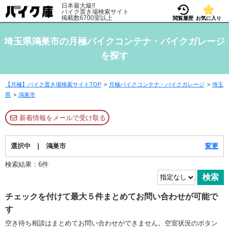
日本最大級!!
バイク置き場検索サイト
掲載数6700室以上
閲覧履歴
お気に入り
埼玉県鴻巣市の月極バイクコンテナ・バイクガレージ
を探す
【月極】バイク置き場検索サイトTOP
月極バイクコンテナ・バイクガレージ
埼玉
県
鴻巣市
新着情報をメールで受け取る
選択中 | 鴻巣市
変更
検索結果：6件
チェックを付けて最大５件まとめてお問い合わせが可能で
す
空き待ち相談はまとめてお問い合わせができません。空室状況のボタン