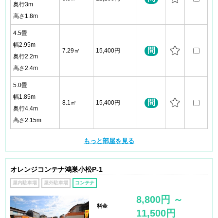
奥行3m
高さ1.8m
4.5畳
幅2.95m
問
7.29㎡
15,400円
奥行2.2m
高さ2.4m
5.0畳
幅1.85m
問
8.1㎡
15,400円
奥行4.4m
高さ2.15m
もっと部屋を見る
オレンジコンテナ鴻巣小松P-1
屋内駐車場
屋外駐車場
コンテナ
8,800円 ～
料金
11,500円