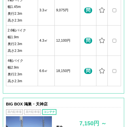
2帖バイク
幅1.45m
問
3.3㎡
9,075円
奥行2.3m
高さ2.3m
2.6帖バイク
幅1.9m
問
4.3㎡
12,100円
奥行2.3m
高さ2.3m
4帖バイク
幅2.9m
問
6.6㎡
18,150円
奥行2.3m
高さ2.3m
BIG BOX 鴻巣・天神店
屋内駐車場
屋外駐車場
コンテナ
7,150円 ～
料金