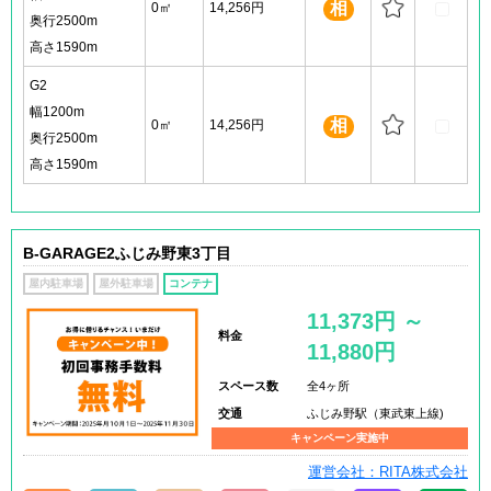
相
0㎡
14,256円
奥行2500m
高さ1590m
G2
幅1200m
相
0㎡
14,256円
奥行2500m
高さ1590m
B-GARAGE2ふじみ野東3丁目
屋内駐車場
屋外駐車場
コンテナ
11,373円 ～
料金
11,880円
スペース数
全4ヶ所
交通
ふじみ野駅（東武東上線)
キャンペーン実施中
運営会社：RITA株式会社