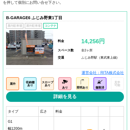
を押して個別にお問い合せ下さい。
B-GARAGE6 ふじみ野東1丁目
屋内駐車場
屋外駐車場
コンテナ
14,256円
料金
スペース数
全2ヶ所
交通
ふじみ野駅（東武東上線)
運営会社：RITA株式会社
収納棚
スロープ
見学
屋外
あり
あり
可能
あり
照明あり
舗装済
詳細を見る
タイプ
広さ
料金
G1
幅1200m