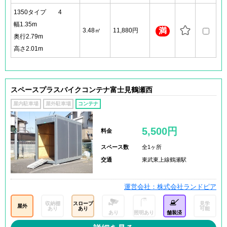
1350タイプ 4
幅1.35m
満
3.48㎡
11,880円
奥行2.79m
高さ2.01m
スペースプラスバイクコンテナ富士見鶴瀬西
屋内駐車場
屋外駐車場
コンテナ
5,500円
料金
スペース数
全1ヶ所
交通
東武東上線鶴瀬駅
運営会社：株式会社ランドピア
収納棚
スロープ
見学
屋外
あり
あり
可能
あり
照明あり
舗装済