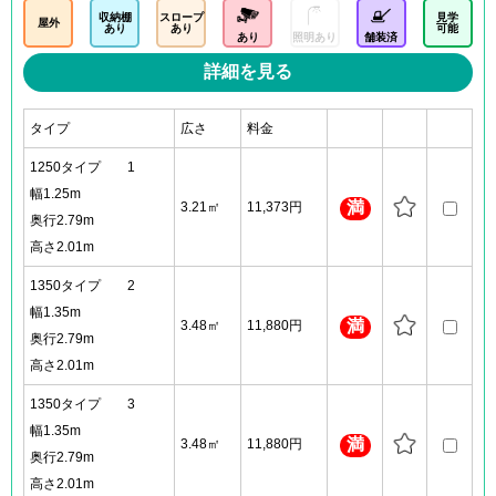
収納棚
スロープ
見学
屋外
あり
あり
可能
あり
照明あり
舗装済
詳細を見る
タイプ
広さ
料金
1250タイプ 1
幅1.25m
満
3.21㎡
11,373円
奥行2.79m
高さ2.01m
1350タイプ 2
幅1.35m
満
3.48㎡
11,880円
奥行2.79m
高さ2.01m
1350タイプ 3
幅1.35m
満
3.48㎡
11,880円
奥行2.79m
高さ2.01m