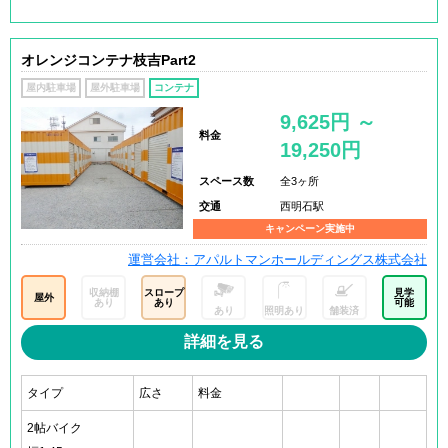
オレンジコンテナ枝吉Part2
屋内駐車場
屋外駐車場
コンテナ
9,625円 ～
料金
19,250円
スペース数
全3ヶ所
交通
西明石駅
キャンペーン実施中
運営会社：アパルトマンホールディングス株式会社
収納棚
スロープ
見学
屋外
あり
あり
可能
あり
照明あり
舗装済
詳細を見る
タイプ
広さ
料金
2帖バイク