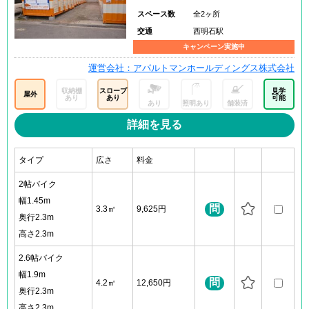
スペース数
全2ヶ所
交通
西明石駅
キャンペーン実施中
運営会社：アパルトマンホールディングス株式会社
収納棚
スロープ
見学
屋外
あり
あり
可能
あり
照明あり
舗装済
詳細を見る
タイプ
広さ
料金
2帖バイク
幅1.45m
問
3.3㎡
9,625円
奥行2.3m
高さ2.3m
2.6帖バイク
幅1.9m
問
4.2㎡
12,650円
奥行2.3m
高さ2.3m