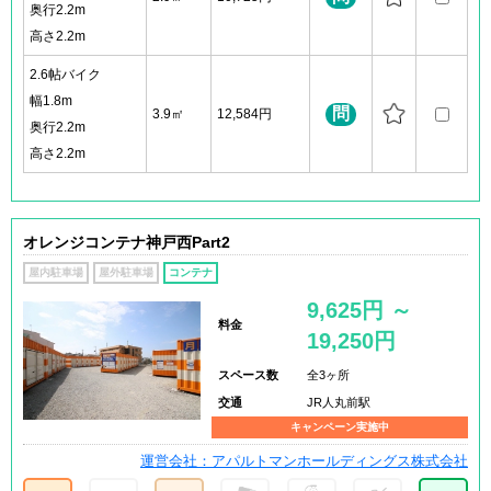
奥行2.2m
高さ2.2m
2.6帖バイク
幅1.8m
問
3.9㎡
12,584円
奥行2.2m
高さ2.2m
オレンジコンテナ神戸西Part2
屋内駐車場
屋外駐車場
コンテナ
9,625円 ～
料金
19,250円
スペース数
全3ヶ所
交通
JR人丸前駅
キャンペーン実施中
運営会社：アパルトマンホールディングス株式会社