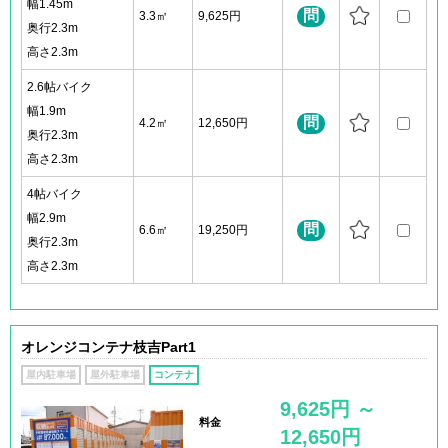
幅1.45m
問
3.3㎡
9,625円
奥行2.3m
高さ2.3m
2.6帖バイク
幅1.9m
問
4.2㎡
12,650円
奥行2.3m
高さ2.3m
4帖バイク
幅2.9m
問
6.6㎡
19,250円
奥行2.3m
高さ2.3m
オレンジコンテナ枝吉Part1
屋内駐車場
屋外駐車場
コンテナ
9,625円 ～
料金
12,650円