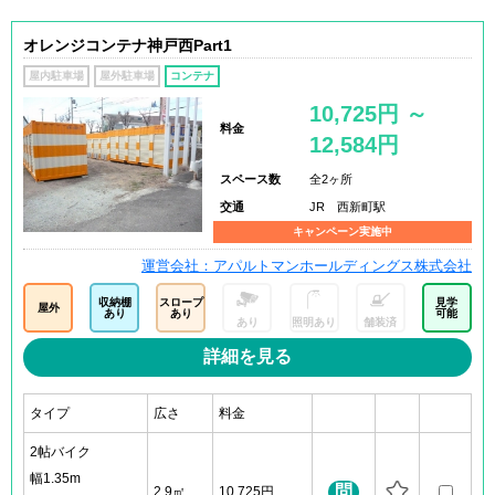
オレンジコンテナ神戸西Part1
屋内駐車場
屋外駐車場
コンテナ
10,725円 ～
料金
12,584円
スペース数
全2ヶ所
交通
JR 西新町駅
キャンペーン実施中
運営会社：アパルトマンホールディングス株式会社
収納棚
スロープ
見学
屋外
あり
あり
可能
あり
照明あり
舗装済
詳細を見る
タイプ
広さ
料金
2帖バイク
幅1.35m
問
2.9㎡
10,725円