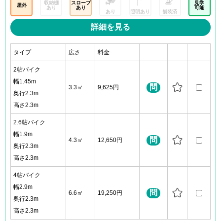
収納棚
スロープ
見学
屋外
あり
あり
可能
あり
照明あり
舗装済
詳細を見る
タイプ
広さ
料金
2帖バイク
幅1.45m
問
3.3㎡
9,625円
奥行2.3m
高さ2.3m
2.6帖バイク
幅1.9m
問
4.3㎡
12,650円
奥行2.3m
高さ2.3m
4帖バイク
幅2.9m
問
6.6㎡
19,250円
奥行2.3m
高さ2.3m