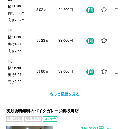
幅2.63m
問
8.02㎡
24,200円
奥行3.05m
高さ2.37m
LK
幅2.63m
問
11.23㎡
33,000円
奥行4.27m
高さ2.66m
LQ
幅2.63m
問
13.86㎡
39,600円
奥行5.27m
高さ2.66m
もっと部屋を見る
初月賃料無料のバイクガレージ錦糸町店
屋内駐車場
屋外駐車場
コンテナ
15,270円 ～