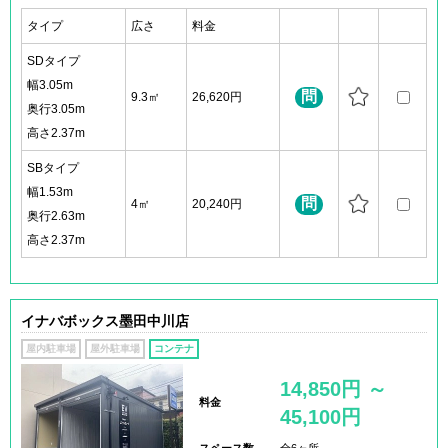
タイプ
広さ
料金
SDタイプ
幅3.05m
問
9.3㎡
26,620円
奥行3.05m
高さ2.37m
SBタイプ
幅1.53m
問
4㎡
20,240円
奥行2.63m
高さ2.37m
イナバボックス墨田中川店
屋内駐車場
屋外駐車場
コンテナ
14,850円 ～
料金
45,100円
スペース数
全6ヶ所