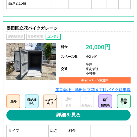
高さ2.15m
墨田区立花バイクガレージ
屋内駐車場
屋外駐車場
コンテナ
20,000円
料金
スペース数
全2ヶ所
平井
交通
東あずま
小村井
キャンペーン実施中
運営会社：墨田区立花４丁目バイク駐車場
収納棚
スロープ
見学
屋外
あり
あり
可能
あり
照明あり
舗装済
詳細を見る
タイプ
広さ
料金