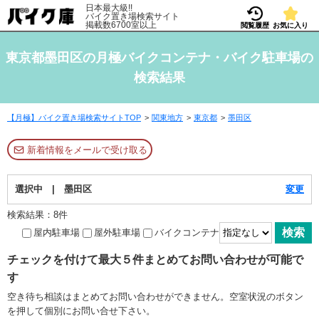
日本最大級!!
バイク置き場検索サイト
掲載数6700室以上
閲覧履歴
お気に入り
東京都墨田区の月極バイクコンテナ・バイク駐車場の
検索結果
【月極】バイク置き場検索サイトTOP
関東地方
東京都
墨田区
新着情報をメールで受け取る
選択中 | 墨田区
変更
検索結果：8件
屋内駐車場
屋外駐車場
バイクコンテナ
チェックを付けて最大５件まとめてお問い合わせが可能で
す
空き待ち相談はまとめてお問い合わせができません。空室状況のボタン
を押して個別にお問い合せ下さい。