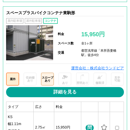
スペースプラスバイクコンテナ東駒形
屋内駐車場
屋外駐車場
コンテナ
15,950円
料金
スペース数
全1ヶ所
都営浅草線「本所吾妻橋
交通
駅」徒歩4分
運営会社：株式会社ランドピア
収納棚
スロープ
見学
屋外
あり
あり
可能
あり
照明あり
舗装済
詳細を見る
タイプ
広さ
料金
KS
幅1.11m
問
2.75㎡
15,950円