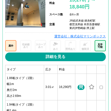
料金
18,840円
スペース数
全6ヶ所
JR総武本線 錦糸町駅
交通
都営浅草線 本所吾妻橋駅
東武伊勢崎線 押上駅
運営会社：株式会社マリンボックス
収納棚
スロープ
見学
屋外
あり
あり
可能
あり
照明あり
舗装済
詳細を見る
タイプ
広さ
料金
1.86帖タイプ（1階）
幅1m
問
3.01㎡
16,290円
奥行2m
高さ2.69m
1.94帖タイプ（1階）
幅1.4m