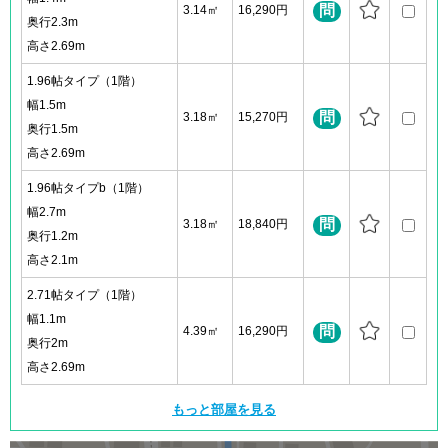
問
3.14㎡
16,290円
奥行2.3m
高さ2.69m
1.96帖タイプ（1階）
幅1.5m
問
3.18㎡
15,270円
奥行1.5m
高さ2.69m
1.96帖タイプb（1階）
幅2.7m
問
3.18㎡
18,840円
奥行1.2m
高さ2.1m
2.71帖タイプ（1階）
幅1.1m
問
4.39㎡
16,290円
奥行2m
高さ2.69m
もっと部屋を見る