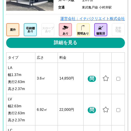
交通
東武亀戸線 小村井駅
運営会社：イナバクリエイト株式会社
収納棚
スロープ
見学
屋外
あり
あり
可能
あり
照明あり
舗装済
詳細を見る
タイプ
広さ
料金
LA
幅1.37m
問
3.6㎡
14,850円
奥行2.63m
高さ2.37m
LV
幅2.63m
問
6.92㎡
22,000円
奥行2.63m
高さ2.37m
LC