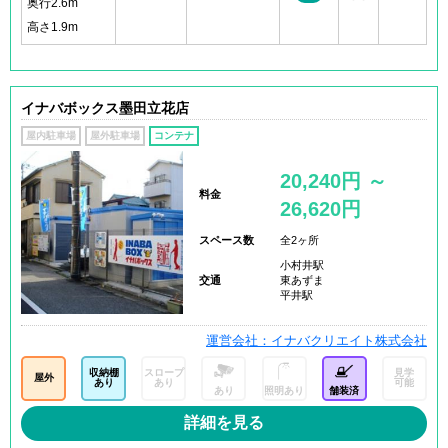
奥行2.6m
高さ1.9m
イナバボックス墨田立花店
屋内駐車場
屋外駐車場
コンテナ
20,240円 ～
料金
26,620円
スペース数
全2ヶ所
小村井駅
交通
東あずま
平井駅
運営会社：イナバクリエイト株式会社
収納棚
スロープ
見学
屋外
あり
あり
可能
あり
照明あり
舗装済
詳細を見る