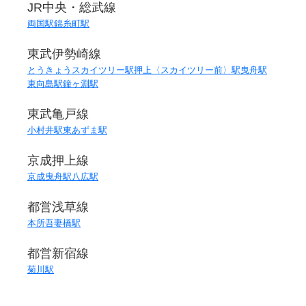
JR中央・総武線
両国駅
錦糸町駅
東武伊勢崎線
とうきょうスカイツリー駅
押上〈スカイツリー前〉駅
曳舟駅
東向島駅
鐘ヶ淵駅
東武亀戸線
小村井駅
東あずま駅
京成押上線
京成曳舟駅
八広駅
都営浅草線
本所吾妻橋駅
都営新宿線
菊川駅