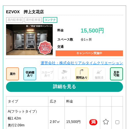
EZVOX 押上文花店
屋内駐車場
屋外駐車場
コンテナ
15,500円
料金
スペース数
全1ヶ所
交通
キャンペーン実施中
運営会社：株式会社リアルタイムクリエーション
収納棚
スロープ
見学
屋外
あり
あり
可能
あり
照明あり
舗装済
詳細を見る
タイプ
広さ
料金
A(フラットタイプ）
幅1.42m
満
2.97㎡
15,500円
奥行2.09m