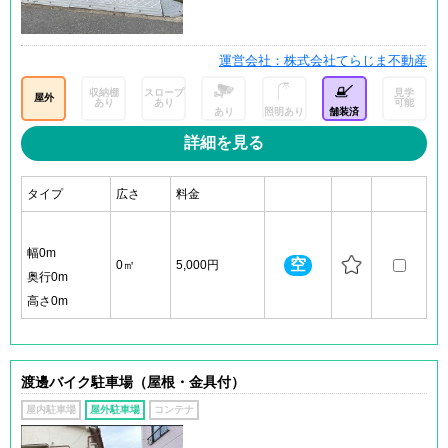
運営会社：株式会社てらじま不動産
収納棚
スロープ
見学
屋外
あり
あり
可能
あり
照明あり
舗装済
詳細を見る
タイプ
広さ
料金
幅0m
空
0㎡
5,000円
奥行0m
高さ0m
渡邊バイク駐車場（屋根・金具付）
屋内駐車場
屋外駐車場
コンテナ