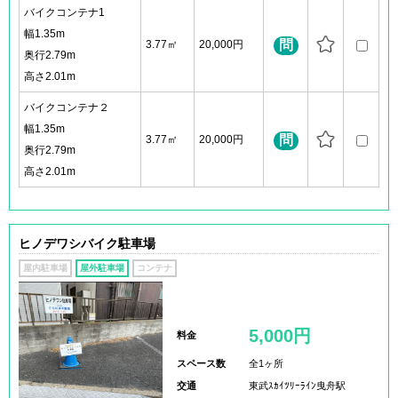
バイクコンテナ1
幅1.35m
問
3.77㎡
20,000円
奥行2.79m
高さ2.01m
バイクコンテナ２
幅1.35m
問
3.77㎡
20,000円
奥行2.79m
高さ2.01m
ヒノデワシバイク駐車場
屋内駐車場
屋外駐車場
コンテナ
5,000円
料金
スペース数
全1ヶ所
交通
東武ｽｶｲﾂﾘｰﾗｲﾝ曳舟駅