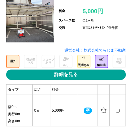
5,000円
料金
スペース数
全1ヶ所
交通
東武ｽｶｲﾂﾘｰﾗｲﾝ「曳舟駅」
運営会社：株式会社てらじま不動産
収納棚
スロープ
見学
屋外
あり
あり
可能
あり
照明あり
舗装済
詳細を見る
タイプ
広さ
料金
幅0m
空
0㎡
5,000円
奥行0m
高さ0m