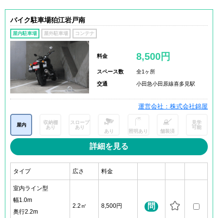
バイク駐車場狛江岩戸南
屋内駐車場
屋外駐車場
コンテナ
8,500円
料金
スペース数
全1ヶ所
交通
小田急小田原線喜多見駅
運営会社：株式会社錦屋
収納棚
スロープ
見学
屋内
あり
あり
可能
あり
照明あり
舗装済
詳細を見る
タイプ
広さ
料金
室内ライン型
幅1.0m
問
2.2㎡
8,500円
奥行2.2m