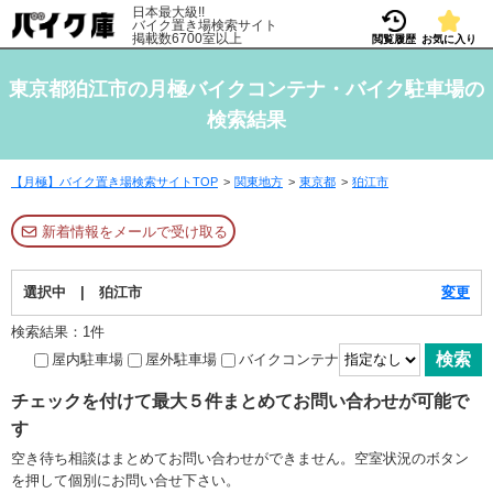
日本最大級!!
バイク置き場検索サイト
掲載数6700室以上
閲覧履歴
お気に入り
東京都狛江市の月極バイクコンテナ・バイク駐車場の
検索結果
【月極】バイク置き場検索サイトTOP
関東地方
東京都
狛江市
新着情報をメールで受け取る
選択中 | 狛江市
変更
検索結果：1件
屋内駐車場
屋外駐車場
バイクコンテナ
チェックを付けて最大５件まとめてお問い合わせが可能で
す
空き待ち相談はまとめてお問い合わせができません。空室状況のボタン
を押して個別にお問い合せ下さい。