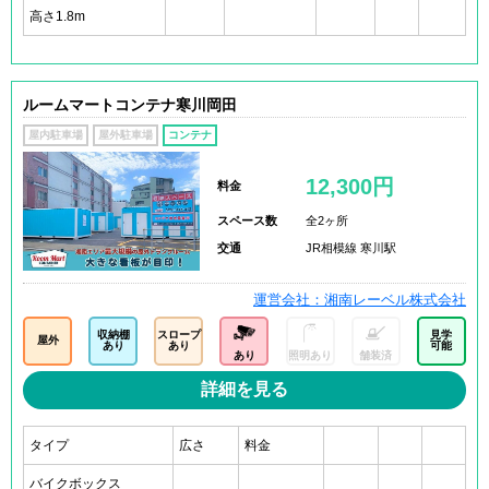
高さ1.8m
ルームマートコンテナ寒川岡田
屋内駐車場
屋外駐車場
コンテナ
12,300円
料金
スペース数
全2ヶ所
交通
JR相模線 寒川駅
運営会社：湘南レーベル株式会社
収納棚
スロープ
見学
屋外
あり
あり
可能
あり
照明あり
舗装済
詳細を見る
タイプ
広さ
料金
バイクボックス