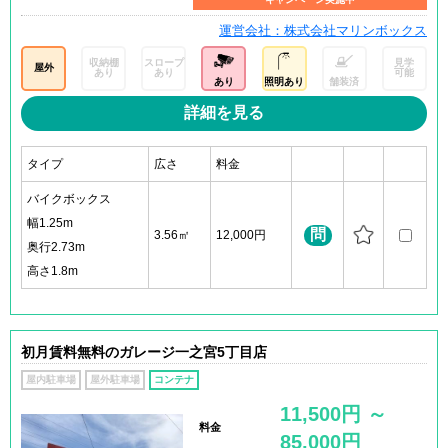
運営会社：株式会社マリンボックス
収納棚
スロープ
見学
屋外
あり
あり
可能
あり
照明あり
舗装済
詳細を見る
タイプ
広さ
料金
バイクボックス
幅1.25m
問
3.56㎡
12,000円
奥行2.73m
高さ1.8m
初月賃料無料のガレージ一之宮5丁目店
屋内駐車場
屋外駐車場
コンテナ
11,500円 ～
料金
85,000円