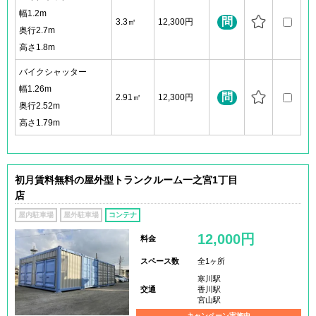
幅1.2m
問
3.3㎡
12,300円
奥行2.7m
高さ1.8m
バイクシャッター
幅1.26m
問
2.91㎡
12,300円
奥行2.52m
高さ1.79m
初月賃料無料の屋外型トランクルーム一之宮1丁目
店
屋内駐車場
屋外駐車場
コンテナ
12,000円
料金
スペース数
全1ヶ所
寒川駅
交通
香川駅
宮山駅
キャンペーン実施中