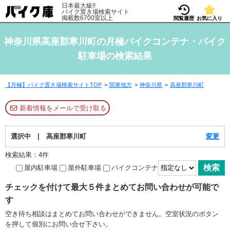
日本最大級!!
バイク置き場検索サイト
掲載数6700室以上
閲覧履歴
お気に入り
神奈川県高座郡寒川町の月極バイクコンテナ・バイク
駐車場の検索結果
【月極】バイク置き場検索サイトTOP
関東地方
神奈川県
高座郡寒川町
新着情報をメールで受け取る
選択中 | 高座郡寒川町
変更
検索結果：4件
屋内駐車場
屋外駐車場
バイクコンテナ
チェックを付けて最大５件まとめてお問い合わせが可能で
す
空き待ち相談はまとめてお問い合わせができません。空室状況のボタン
を押して個別にお問い合せ下さい。