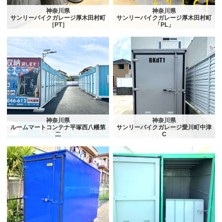
神奈川県
神奈川県
サンリーバイクガレージ厚木田村町
サンリーバイクガレージ厚木田村町
［PT］
「PL」
神奈川県
神奈川県
ルームマートコンテナ平塚西八幡第
サンリーバイクガレージ愛川町中津
二
C