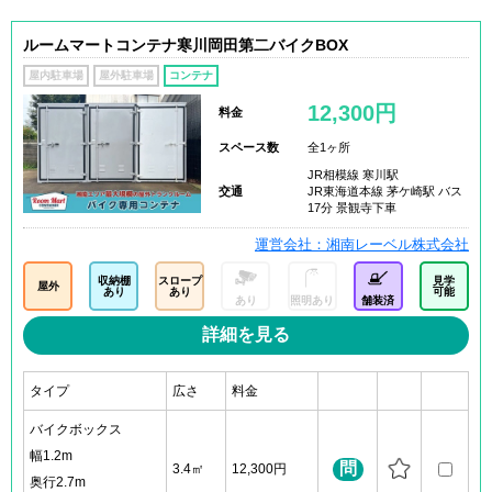
ルームマートコンテナ寒川岡田第二バイクBOX
屋内駐車場
屋外駐車場
コンテナ
12,300円
料金
スペース数
全1ヶ所
JR相模線 寒川駅
交通
JR東海道本線 茅ケ崎駅 バス
17分 景観寺下車
運営会社：湘南レーベル株式会社
収納棚
スロープ
見学
屋外
あり
あり
可能
あり
照明あり
舗装済
詳細を見る
タイプ
広さ
料金
バイクボックス
幅1.2m
問
3.4㎡
12,300円
奥行2.7m