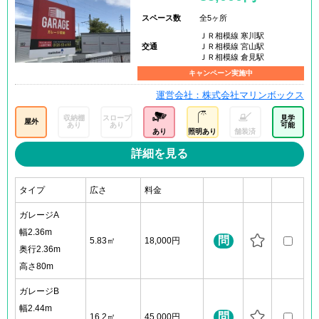
スペース数
全5ヶ所
ＪＲ相模線 寒川駅
交通
ＪＲ相模線 宮山駅
ＪＲ相模線 倉見駅
キャンペーン実施中
運営会社：株式会社マリンボックス
収納棚
スロープ
見学
屋外
あり
あり
可能
あり
照明あり
舗装済
詳細を見る
タイプ
広さ
料金
ガレージA
幅2.36m
問
5.83㎡
18,000円
奥行2.36m
高さ80m
ガレージB
幅2.44m
問
16.2㎡
45,000円