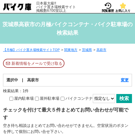
日本最大級!!
バイク置き場検索サイト
掲載数6700室以上
閲覧履歴
お気に入り
茨城県高萩市の月極バイクコンテナ・バイク駐車場の
検索結果
【月極】バイク置き場検索サイトTOP
関東地方
茨城県
高萩市
新着情報をメールで受け取る
選択中 | 高萩市
変更
検索結果：1件
屋内駐車場
屋外駐車場
バイクコンテナ
チェックを付けて最大５件まとめてお問い合わせが可能で
す
空き待ち相談はまとめてお問い合わせができません。空室状況のボタン
を押して個別にお問い合せ下さい。