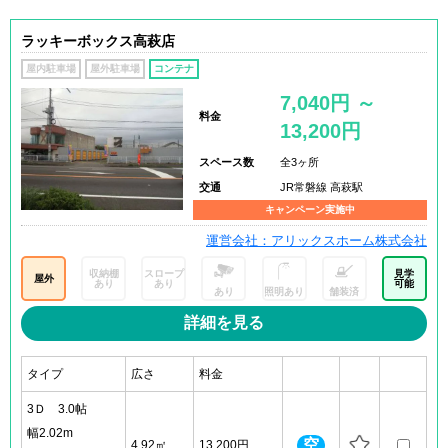
ラッキーボックス高萩店
屋内駐車場
屋外駐車場
コンテナ
7,040円 ～
料金
13,200円
スペース数
全3ヶ所
交通
JR常磐線 高萩駅
キャンペーン実施中
運営会社：アリックスホーム株式会社
収納棚
スロープ
見学
屋外
あり
あり
可能
あり
照明あり
舗装済
詳細を見る
タイプ
広さ
料金
3Ｄ 3.0帖
幅2.02m
空
4.92㎡
13,200円