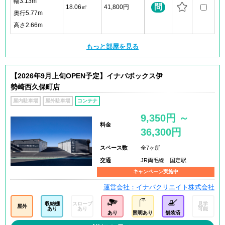
幅3.13m
問
18.06㎡
41,800円
奥行5.77m
高さ2.66m
もっと部屋を見る
【2026年9月上旬OPEN予定】イナバボックス伊
勢崎西久保町店
屋内駐車場
屋外駐車場
コンテナ
9,350円 ～
料金
36,300円
スペース数
全7ヶ所
交通
JR両毛線 国定駅
キャンペーン実施中
運営会社：イナバクリエイト株式会社
収納棚
スロープ
見学
屋外
あり
あり
可能
あり
照明あり
舗装済