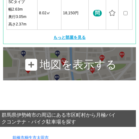
SCタイプ
幅2.63m
問
8.02㎡
18,150円
奥行3.05m
高さ2.37m
もっと部屋を見る
地図を表示する
群馬県伊勢崎市の周辺にある市区町村から月極バイ
クコンテナ・バイク駐車場を探す
前橋市
桐生市
太田市