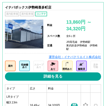
イナバボックス伊勢崎喜多町店
屋内駐車場
屋外駐車場
コンテナ
13,860円 ～
料金
34,320円
スペース数
全6ヶ所
JR両毛線 伊勢崎駅
交通
東武鉄道伊勢崎線 伊勢崎
駅
運営会社：イナバクリエイト株式会社
収納棚
スロープ
見学
屋外
あり
あり
可能
あり
照明あり
舗装済
詳細を見る
タイプ
広さ
料金
LRタイプ
幅3.13m
問
16.49㎡
34,320円