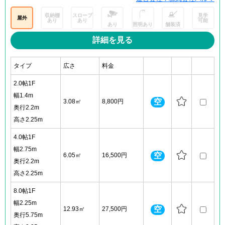
収納棚
スロープ
見学
屋外
あり
あり
可能
あり
照明あり
舗装済
詳細を見る
タイプ
広さ
料金
2.0帖1F
幅1.4m
空
3.08㎡
8,800円
奥行2.2m
高さ2.25m
4.0帖1F
幅2.75m
空
6.05㎡
16,500円
奥行2.2m
高さ2.25m
8.0帖1F
幅2.25m
空
12.93㎡
27,500円
奥行5.75m