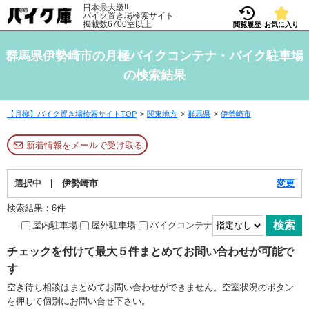
日本最大級!!
バイク置き場検索サイト
掲載数6700室以上
閲覧履歴
お気に入り
群馬県伊勢崎市の月極バイクコンテナ・バイク駐車場
の検索結果
【月極】バイク置き場検索サイトTOP
関東地方
群馬県
伊勢崎市
新着情報をメールで受け取る
選択中 | 伊勢崎市
変更
検索結果：6件
屋内駐車場
屋外駐車場
バイクコンテナ
チェックを付けて最大５件まとめてお問い合わせが可能で
す
空き待ち相談はまとめてお問い合わせができません。空室状況のボタン
を押して個別にお問い合せ下さい。