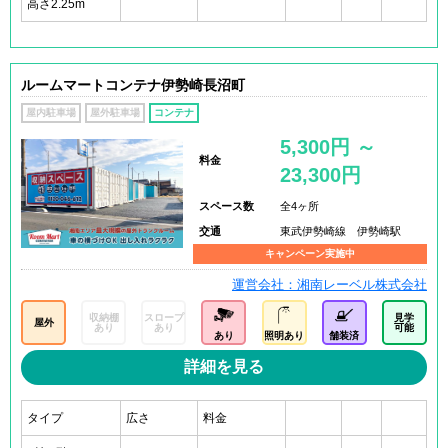
高さ2.25m
ルームマートコンテナ伊勢崎長沼町
屋内駐車場
屋外駐車場
コンテナ
5,300円 ～
料金
23,300円
スペース数
全4ヶ所
交通
東武伊勢崎線 伊勢崎駅
キャンペーン実施中
運営会社：湘南レーベル株式会社
収納棚
スロープ
見学
屋外
あり
あり
可能
あり
照明あり
舗装済
詳細を見る
タイプ
広さ
料金