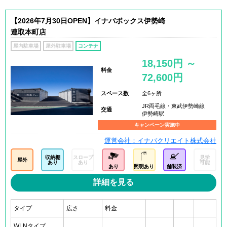
【2026年7月30日OPEN】イナバボックス伊勢崎
連取本町店
屋内駐車場
屋外駐車場
コンテナ
18,150円 ～
料金
72,600円
スペース数
全6ヶ所
JR両毛線・東武伊勢崎線
交通
伊勢崎駅
キャンペーン実施中
運営会社：イナバクリエイト株式会社
収納棚
スロープ
見学
屋外
あり
あり
可能
あり
照明あり
舗装済
詳細を見る
タイプ
広さ
料金
WLNタイプ